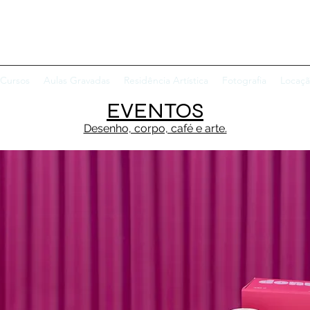
DELO VIVO & CRIS FERRANTINI
Cursos
Aulas Gravadas
Residência Artística
Fotografia
Locaçã
EVENTOS
Desenho, corpo, café e arte.